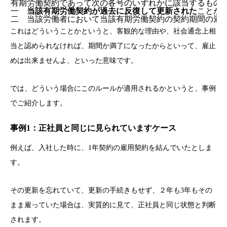
有期労働契約であって次の各号のいずれかに該当するもの
一
当該有期労働契約が過去に反復して更新された
ことが
二 当該労働者において当該有期労働契約の契約期間の満
これはどういうことかというと、客観的な理由や、社会通念上相
当と認められなければ、期間か満了になったからといって、雇止
めは出来ませんよ、といった意味です。
では、どういう場合にこのルールが適用されるかというと、事例
でご紹介します。
事例1：正社員と同じに見られていますケース
例えば、入社した時に、1年契約の雇用契約を結んでいたとしま
す。
その更新を忘れていて、更新の手続きもせず、２年も3年もその
まま雇っていた場合は、実質的に見て、正社員と同じ状態と判断
されます。