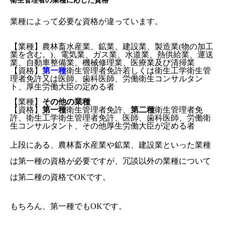
衛生管理者の業種に応じた資格
業種によって必要な資格が違っています。
【業種】
農林畜水産業、鉱業、建設業、製造業(物の加工
業を含む。)、電気業、ガス業、水道業、熱供給業、運送
業、自動車整備業、機械修理業、医療業及び清掃業
【資格】
第一種
衛生管理者免許若しくは衛生工学衛生管
理者免許又は医師、歯科医師、労働衛生コンサルタン
ト、厚生労働大臣の定める者
【業種】
その他の業種
【資格】
第一種
衛生管理者免許、
第二種
衛生管理者免
許、衛生工学衛生管理者免許、医師、歯科医師、労働衛
生コンサルタント、その他厚生労働大臣が定める者
上段にある、農林畜水産業や鉱業、建設業といった業種
は第一種の資格が必要ですが、冗談以外の業種について
は第二種の資格でOKです。
もちろん、第一種でもOKです。