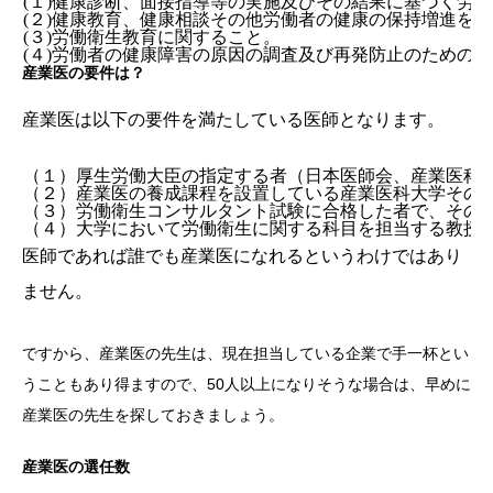
(１)健康診断、面接指導等の実施及びその結果に基づく労
(２)健康教育、健康相談その他労働者の健康の保持増進を
(３)労働衛生教育に関すること。
(４)労働者の健康障害の原因の調査及び再発防止のための
産業医の要件は？
産業医は以下の要件を満たしている医師となります。
（１）厚生労働大臣の指定する者（日本医師会、産業医科
（２）産業医の養成課程を設置している産業医科大学その
（３）労働衛生コンサルタント試験に合格した者で、その
（４）大学において労働衛生に関する科目を担当する教授
医師であれば誰でも産業医になれるというわけではあり
ません。
ですから、産業医の先生は、現在担当している企業で手一杯とい
うこともあり得ますので、50人以上になりそうな場合は、早めに
産業医の先生を探しておきましょう。
産業医の選任数