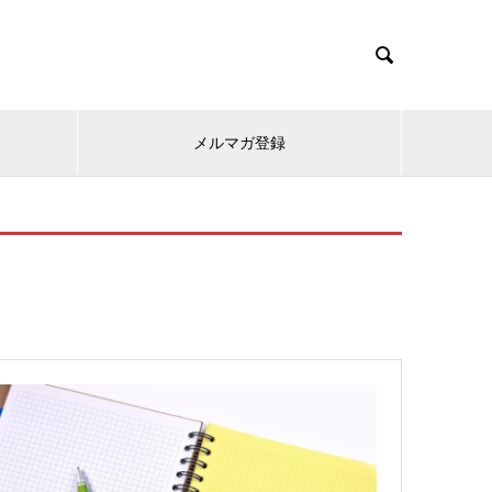

メルマガ登録